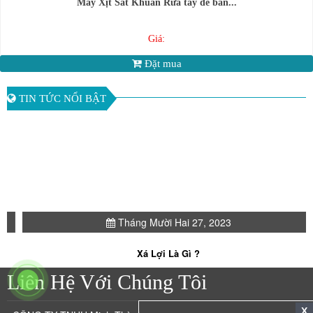
Máy Xịt Sát Khuẩn Rửa tay để bàn...
Giá:
Đặt mua
TIN TỨC NỔI BẬT
Tháng Mười Hai 27, 2023
Xá Lợi Là Gì ?
Liên Hệ Với Chúng Tôi
X