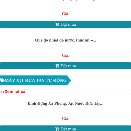
Giá:
Đặt mua
Que đo nhiệt độ nước, thức ăn –...
Giá:
Đặt mua
MÁY XỊT RỬA TAY TỰ ĐỘNG
>>Xem tất cả
Bình Đựng Xà Phòng, Xịt Nước Rửa Tay...
Giá:
Đặt mua