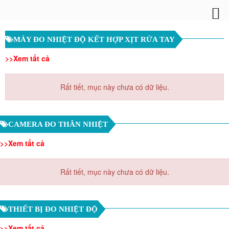
MÁY ĐO NHIỆT ĐỘ KẾT HỢP XỊT RỬA TAY
>>Xem tất cả
Rất tiết, mục này chưa có dữ liệu.
CAMERA ĐO THÂN NHIỆT
>>Xem tất cả
Rất tiết, mục này chưa có dữ liệu.
THIẾT BỊ ĐO NHIỆT ĐỘ
>>Xem tất cả