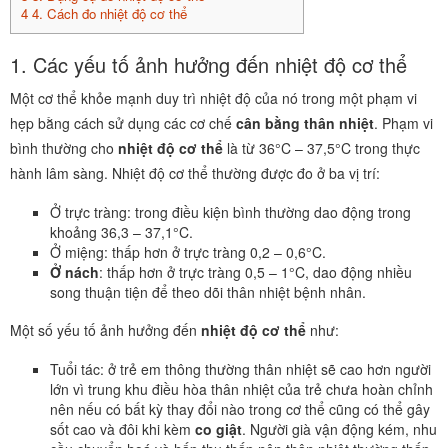
4
4. Cách đo nhiệt độ cơ thể
1. Các yếu tố ảnh hưởng đến nhiệt độ cơ thể
Một cơ thể khỏe mạnh duy trì nhiệt độ của nó trong một phạm vi
hẹp bằng cách sử dụng các cơ chế
cân bằng thân nhiệt
. Phạm vi
bình thường cho
nhiệt độ cơ thể
là từ 36°C – 37,5°C trong thực
hành lâm sàng. Nhiệt độ cơ thể thường được đo ở ba vị trí:
Ở trực tràng: trong điều kiện bình thường dao động trong
khoảng 36,3 – 37,1°C.
Ở miệng: thấp hơn ở trực tràng 0,2 – 0,6°C.
Ở nách
: thấp hơn ở trực tràng 0,5 – 1°C, dao động nhiều
song thuận tiện để theo dõi thân nhiệt bệnh nhân.
Một số yếu tố ảnh hưởng đến
nhiệt độ cơ thể
như:
Tuổi tác: ở trẻ em thông thường thân nhiệt sẽ cao hơn người
lớn vì trung khu điều hòa thân nhiệt của trẻ chưa hoàn chỉnh
nên nếu có bất kỳ thay đổi nào trong cơ thể cũng có thể gây
sốt cao và đôi khi kèm
co giật
. Người già vận động kém, nhu