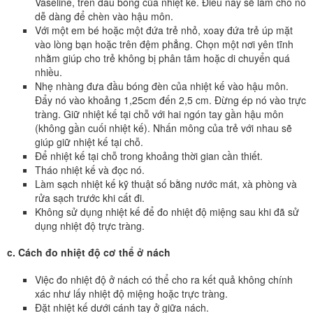
Vaseline, trên đầu bóng của nhiệt kế. Điều này sẽ làm cho nó
dễ dàng để chèn vào hậu môn.
Với một em bé hoặc một đứa trẻ nhỏ, xoay đứa trẻ úp mặt
vào lòng bạn hoặc trên đệm phẳng. Chọn một nơi yên tĩnh
nhằm giúp cho trẻ không bị phân tâm hoặc di chuyển quá
nhiều.
Nhẹ nhàng đưa đầu bóng đèn của nhiệt kế vào hậu môn.
Đẩy nó vào khoảng 1,25cm đến 2,5 cm. Đừng ép nó vào trực
tràng. Giữ nhiệt kế tại chỗ với hai ngón tay gần hậu môn
(không gần cuối nhiệt kế). Nhấn mông của trẻ với nhau sẽ
giúp giữ nhiệt kế tại chỗ.
Để nhiệt kế tại chỗ trong khoảng thời gian cần thiết.
Tháo nhiệt kế và đọc nó.
Làm sạch nhiệt kế kỹ thuật số bằng nước mát, xà phòng và
rửa sạch trước khi cất đi.
Không sử dụng nhiệt kế để đo nhiệt độ miệng sau khi đã sử
dụng nhiệt độ trực tràng.
c. Cách đo nhiệt độ cơ thể ở nách
Việc đo nhiệt độ ở nách có thể cho ra kết quả không chính
xác như lấy nhiệt độ miệng hoặc trực tràng.
Đặt nhiệt kế dưới cánh tay ở giữa nách.