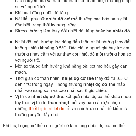
cầu chuyển hoá và hấp thu thấp nên thân nhiệt thường thấp
so với người trẻ.
Khi hoạt động nhiệt độ tăng.
Nội tiết: phụ nữ
nhiệt độ cơ thể
thường cao hơn nam giới
đặc biệt trong thời kỳ rụng trứng.
Stress thường làm thay đổi nhiệt độ: tăng hoặc
hạ nhiệt độ
.
Nhiệt độ môi trường tác động đến thân nhiệt nhưng thay đổi
không nhiều khoảng 0,5°C. Đặc biệt ở người già hay trẻ em
thường nhạy cảm với sự thay đổi nhiệt độ môi trường hơn so
với người trẻ.
Một số thuốc ảnh hưởng khả năng bài tiết mồ hôi, gây dãn
mạch.
Thời gian đo thân nhiệt:
nhiệt độ cơ thể
thay đổi từ 0,5°C
đến 1°C trong ngày. Thông thường
nhiệt độ cơ thể
thấp
nhất vào sáng sớm và cao nhất sau 6 giờ chiều.
Vị trí đo
nhiệt độ cơ thể
: kết quả nhiệt độ có thể khác nhau
tùy theo vị trí
đo thân nhiệt
, bởi vậy bạn cần lựa chọn
những
thiết bị đo nhiệt độ
tốt và chính xác nhất để kiểm tra
thường xuyên đấy nhé.
Khi hoạt động cơ thể con người sẽ làm tăng nhiệt độ của cơ thể