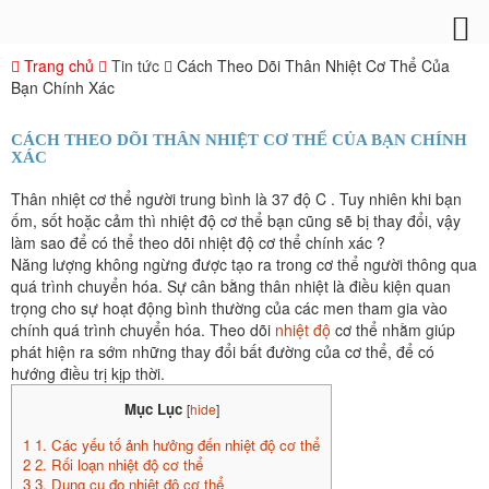
Trang chủ
Tin tức
Cách Theo Dõi Thân Nhiệt Cơ Thể Của
Bạn Chính Xác
CÁCH THEO DÕI THÂN NHIỆT CƠ THỂ CỦA BẠN CHÍNH
XÁC
Thân nhiệt cơ thể người trung bình là 37 độ C . Tuy nhiên khi bạn
ốm, sốt hoặc cảm thì nhiệt độ cơ thể bạn cũng sẽ bị thay đổi, vậy
làm sao để có thể theo dõi nhiệt độ cơ thể chính xác ?
Năng lượng không ngừng được tạo ra trong cơ thể người thông qua
quá trình chuyển hóa. Sự cân bằng thân nhiệt là điều kiện quan
trọng cho sự hoạt động bình thường của các men tham gia vào
chính quá trình chuyển hóa. Theo dõi
nhiệt độ
cơ thể nhằm giúp
phát hiện ra sớm những thay đổi bất đường của cơ thể, để có
hướng điều trị kịp thời.
Mục Lục
[
hide
]
1
1. Các yếu tố ảnh hưởng đến nhiệt độ cơ thể
2
2. Rối loạn nhiệt độ cơ thể
3
3. Dụng cụ đo nhiệt độ cơ thể