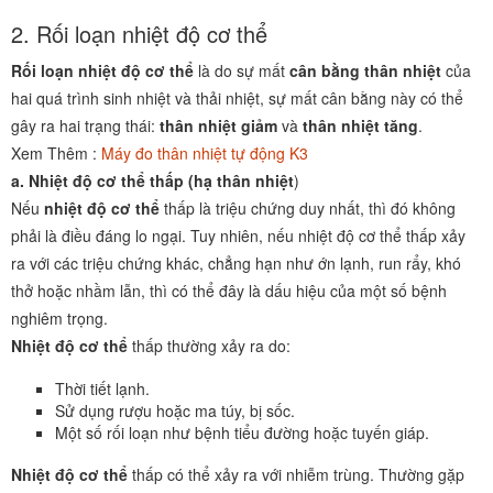
2. Rối loạn nhiệt độ cơ thể
Rối loạn nhiệt độ cơ thể
là do sự mất
cân bằng thân nhiệt
của
hai quá trình sinh nhiệt và thải nhiệt, sự mất cân bằng này có thể
gây ra hai trạng thái:
thân nhiệt giảm
và
thân nhiệt tăng
.
Xem Thêm :
Máy đo thân nhiệt tự động K3
a. Nhiệt độ cơ thể thấp (
hạ thân nhiệt
)
Nếu
nhiệt độ cơ thể
thấp là triệu chứng duy nhất, thì đó không
phải là điều đáng lo ngại. Tuy nhiên, nếu nhiệt độ cơ thể thấp xảy
ra với các triệu chứng khác, chẳng hạn như ớn lạnh, run rẩy, khó
thở hoặc nhầm lẫn, thì có thể đây là dấu hiệu của một số bệnh
nghiêm trọng.
Nhiệt độ cơ thể
thấp thường xảy ra do:
Thời tiết lạnh.
Sử dụng rượu hoặc ma túy, bị sốc.
Một số rối loạn như bệnh tiểu đường hoặc tuyến giáp.
Nhiệt độ cơ thể
thấp có thể xảy ra với nhiễm trùng. Thường gặp