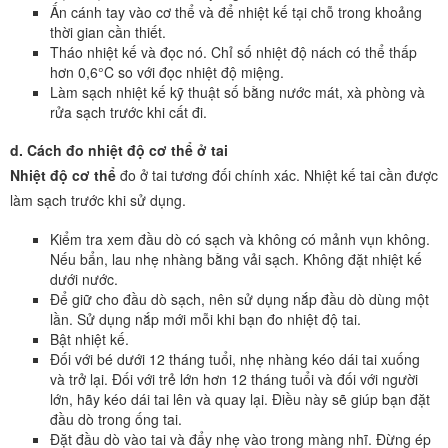
Ấn cánh tay vào cơ thể và để nhiệt kế tại chỗ trong khoảng
thời gian cần thiết.
Tháo nhiệt kế và đọc nó. Chỉ số nhiệt độ nách có thể thấp
hơn 0,6°C so với đọc nhiệt độ miệng.
Làm sạch nhiệt kế kỹ thuật số bằng nước mát, xà phòng và
rửa sạch trước khi cất đi.
d. Cách đo nhiệt độ cơ thể ở tai
Nhiệt độ cơ thể
đo ở tai tương đối chính xác. Nhiệt kế tai cần được
làm sạch trước khi sử dụng.
Kiểm tra xem đầu dò có sạch và không có mảnh vụn không.
Nếu bẩn, lau nhẹ nhàng bằng vải sạch. Không đặt nhiệt kế
dưới nước.
Để giữ cho đầu dò sạch, nên sử dụng nắp đầu dò dùng một
lần. Sử dụng nắp mới mỗi khi bạn đo nhiệt độ tai.
Bật nhiệt kế.
Đối với bé dưới 12 tháng tuổi, nhẹ nhàng kéo dái tai xuống
và trở lại. Đối với trẻ lớn hơn 12 tháng tuổi và đối với người
lớn, hãy kéo dái tai lên và quay lại. Điều này sẽ giúp bạn đặt
đầu dò trong ống tai.
Đặt đầu dò vào tai và đẩy nhẹ vào trong màng nhĩ. Đừng ép