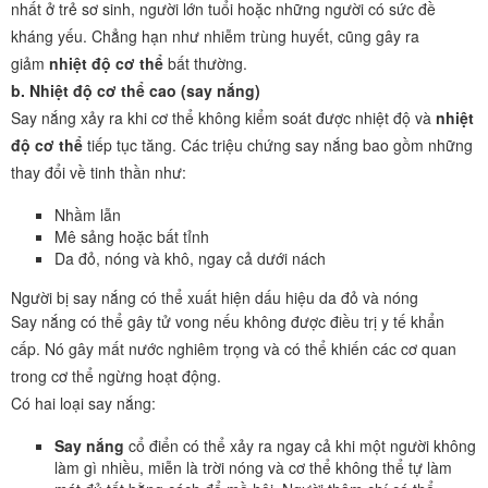
nhất ở trẻ sơ sinh, người lớn tuổi hoặc những người có sức đề
kháng yếu. Chẳng hạn như nhiễm trùng huyết, cũng gây ra
giảm
nhiệt độ cơ thể
bất thường.
b. Nhiệt độ cơ thể cao (say nắng)
Say nắng xảy ra khi cơ thể không kiểm soát được nhiệt độ và
nhiệt
độ cơ thể
tiếp tục tăng. Các triệu chứng say nắng bao gồm những
thay đổi về tinh thần như:
Nhầm lẫn
Mê sảng hoặc bất tỉnh
Da đỏ, nóng và khô, ngay cả dưới nách
Người bị say nắng có thể xuất hiện dấu hiệu da đỏ và nóng
Say nắng có thể gây tử vong nếu không được điều trị y tế khẩn
cấp. Nó gây mất nước nghiêm trọng và có thể khiến các cơ quan
trong cơ thể ngừng hoạt động.
Có hai loại say nắng:
Say nắng
cổ điển có thể xảy ra ngay cả khi một người không
làm gì nhiều, miễn là trời nóng và cơ thể không thể tự làm