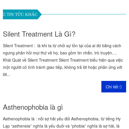
TIN TỨC KHÁC
Silent Treatment Là Gì?
Silent Treatment : là khi ta từ chối sự tồn tại của ai đó bằng cách
ngưng phản hồi mọi thứ về họ, bao gồm tin nhắn, trò truyện….
Khái Quát về Silent Treatment Silent Treatment biểu hiện qua việc
một người cố tình tránh giao tiếp, không trả lời hoặc phản ứng với
lời...
Chi tiết
Asthenophobia là gì
Asthenophobia là : nỗi sợ hãi yếu đối Asthenophobia, từ tiếng Hy
Lạp “astheneia” nghĩa là yếu đuối và “phobia” nghĩa là sợ hãi, là