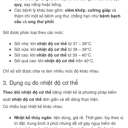
quỵ
, say nắng hoặc bỏng.
Các bệnh lý khác bao gồm:
viêm khớp
,
cường giáp
và
thậm chí một số bệnh ung thư, chẳng hạn như
bệnh bạch
cầu
và
ung thư phổi
.
Sốt được phân loại theo các mức:
Sốt nhẹ: khi
nhiệt độ cơ thể
từ 37 – 38°C.
Sốt vừa: khi
nhiệt độ cơ thể
từ 38 – 39°C.
Sốt cao: khi
nhiệt độ cơ thể
từ 39 – 40°C.
Sốt quá cao: khi
nhiệt độ cơ thể
trên 40°C.
Chỉ số sốt được chia ra làm nhiều mức độ khác nhau
3. Dụng cụ đo nhiệt độ cơ thể
Theo dõi
nhiệt độ cơ thể
bằng nhiệt kế là phương pháp kiểm
soát
nhiệt độ cơ thể
đơn giản và dễ dàng thực hiện.
Có nhiều loại nhiệt kế khác nhau:
Nhiệt kế thủy ngân
: tiện dùng, giá rẻ. Thời gian: tùy theo vị
trí đặt, trung bình 3 phút nhưng dễ vỡ gây nguy hiểm do