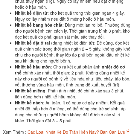
chứa thủy ngân (Hg). Nguy cơ lây nhiễm nếu đặt ở miệng
hoặc ở hậu môn.
Nhiệt kế điện tử
: cho kết quả trong thời gian ngắn 4 giây.
Nguy cơ lây nhiễm nếu đặt ở miệng hoặc ở hậu môn.
Nhiệt kế bằng hóa chất
: Dùng một lần rồi bỏ. Thường dùng
cho người bệnh cần cách ly. Thời gian trung bình 3 phút, khó
đọc kết quả do phải quan sát màu sắc thay đổi.
Nhiệt kế đặt ở tai
(dạng nhiệt kế điện tử): Dễ dùng, đọc kết
quả chính xác trong thời gian ngắn 2 – 5 giây, không gây khó
chịu cho người bệnh, thay lớp áo phủ bên ngoài đầu nhiệt kế
sau khi dùng cho người bệnh.
Nhiệt kế hậu môn
: Cho ra kết quả phản ánh
nhiệt độ cơ
thể
chính xác nhất, thời gian: 2 phút. Không dùng nhiệt kế
này cho người có bệnh lý về tiêu hóa như: tiêu chảy, táo bón,
vết thương vùng hậu môn, tình trạng dễ xuất huyết (trĩ).
Nhiệt kế miệng
: Phản ảnh nhiệt độ chính xác sau 3 phút,
tiện dùng hơn nhiệt kế hậu môn.
Nhiệt kế nách
: An toàn, ít có nguy cơ gây nhiễm. Kết quả
nhiệt độ thấp hơn ở miệng, có thể dùng cho trẻ sơ sinh, áp
dụng cho những người bệnh không đặt được ở các vị trí
khác. Thời gian đặt 3 – 5 phút.
Xem Thêm :
Các Loại Nhiệt Kế Đo Trán Hiện Nay? Bạn Cần Lưu Ý