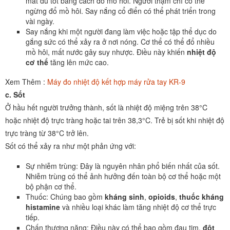
mát đủ tốt bằng cách đổ mồ hôi. Người thậm chí có thể
ngừng đổ mồ hôi. Say nắng cổ điển có thể phát triển trong
vài ngày.
Say nắng khi một người đang làm việc hoặc tập thể dục do
gắng sức có thể xảy ra ở nơi nóng. Cơ thể có thể đổ nhiều
mồ hôi, mất nước gây suy nhược. Điều này khiến
nhiệt độ
cơ thể
tăng lên mức cao.
Xem Thêm :
Máy đo nhiệt độ kết hợp máy rửa tay KR-9
c. Sốt
Ở hầu hết người trưởng thành, sốt là nhiệt độ miệng trên 38°C
hoặc nhiệt độ trực tràng hoặc tai trên 38,3°C. Trẻ bị sốt khi nhiệt độ
trực tràng từ 38°C trở lên.
Sốt có thể xảy ra như một phản ứng với:
Sự nhiễm trùng: Đây là nguyên nhân phổ biến nhất của sốt.
Nhiễm trùng có thể ảnh hưởng đến toàn bộ cơ thể hoặc một
bộ phận cơ thể.
Thuốc: Chúng bao gồm
kháng sinh
,
opioids
,
thuốc kháng
histamine
và nhiều loại khác làm tăng nhiệt độ cơ thể trực
tiếp.
Chấn thương nặng: Điều này có thể bao gồm đau tim,
đột