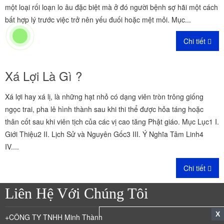
một loại rối loạn lo âu đặc biệt mà ở đó người bệnh sợ hãi một cách
bất hợp lý trước việc trở nên yếu đuối hoặc mệt mỏi. Mục...
Chi tiết
Xá Lợi Là Gì ?
Xá lợi hay xá lị, là những hạt nhỏ có dạng viên tròn trông giống
ngọc trai, pha lê hình thành sau khi thi thể được hỏa táng hoặc
thân cốt sau khi viên tịch của các vị cao tăng Phật giáo. Mục Lục1 I.
Giới Thiệu2 II. Lịch Sử và Nguyên Gốc3 III. Ý Nghĩa Tâm Linh4
IV....
Chi tiết
Liên Hệ Với Chúng Tôi
X
+CÔNG TY TNHH Minh Thành