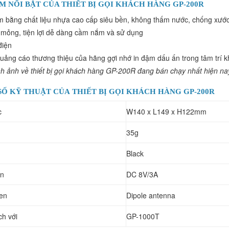
M NỔI BẬT CỦA THIẾT BỊ GỌI KHÁCH HÀNG GP-200R
 bằng chất liệu nhựa cao cấp siêu bền, không thấm nước, chống xướ
ế mỏng, tiện lợi dễ dàng cầm nắm và sử dụng
điện
uảng cáo thương thiệu của hãng gợi nhớ in đậm dấu ấn trong tâm trí
nh ảnh về thiết bị gọi khách hàng GP-200R đang bán chạy nhất hiện na
Ố KỸ THUẬT CỦA THIẾT BỊ GỌI KHÁCH HÀNG GP-200R
c
W140 x L149 x H122mm
g
35g
Black
̣n
DC 8V/3A
ten
Dipole antenna
h với
GP-1000T