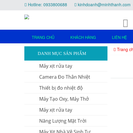
Hotline: 0933800688
kinhdoanh@minhthanh.com
TRANG CHỦ
KHÁCH HÀNG
LIÊN HỆ
Trang c
DANH MỤC SẢN PHẨM
Máy xịt rửa tay
Camera Đo Thân Nhiệt
Thiết bị đo nhiệt độ
Máy Tạo Oxy, Máy Thở
Máy xịt rửa tay
Năng Lượng Mặt Trời
Máy Xịt Nhà Vệ Sinh Tự