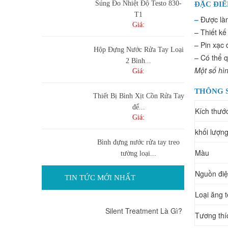
Súng Đo Nhiệt Độ Testo 830-
ĐẶC ĐIỂ
T1
–
Được làm
Giá:
– Thiết k
– Pin xạc 
Hộp Đựng Nước Rửa Tay Loại
– Có thể q
2 Bình...
Một số hì
Giá:
THÔNG S
Thiết Bị Bình Xịt Cồn Rửa Tay
để...
Kích thướ
Giá:
khối lượn
Bình đựng nước rửa tay treo
Màu
tường loại...
Giá:
Nguồn điê
TIN TỨC MỚI NHẤT
Bình đựng nước rửa tay cảm
Loại ăng 
ứng tự...
Silent Treatment Là Gì?
Giá:
Tương thíc