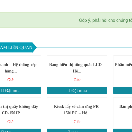
Góp ý, phải hồi cho chúng t
ẨM LIÊN QUAN
hanh – Hệ thống xếp
Bảng hiển thị tổng quát LCD –
Phần mềm 
hàng...
Hệ...
Giá:
Giá:
Đặt mua
Đặt mua
n thị quầy không dây
Kiosk lấy số cảm ứng PR-
Bàn ph
CD-1501P
1501PC – Hệ...
Giá:
Giá: