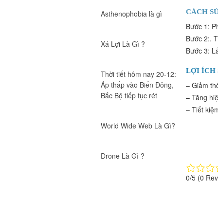
Máy Xịt Cồn Rửa Tay
CÁCH SỬ
Asthenophobia là gì
Bước 1: Pha
Giá:
Bước 2:. Th
Xá Lợi Là Gì ?
Bước 3: Lấy
Máy xịt nước rửa tay tự động
HT
LỢI ÍCH
Giá:
Thời tiết hôm nay 20-12:
Áp thấp vào Biển Đông,
– Giảm th
Bắc Bộ tiếp tục rét
– Tăng hi
– Tiết kiệ
World Wide Web Là Gì?
Drone Là Gì ?
0/5
(0 Rev