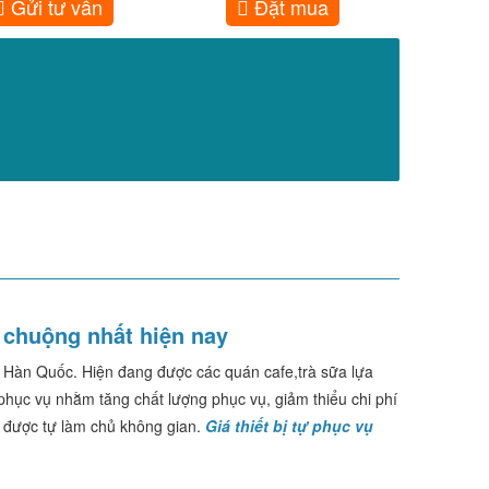
Gửi tư vấn
Đặt mua
I NGAY ĐỂ ĐẶT HÀNG
line: 0933800688----Zalo: 0982555732
8h00 đến 17hh00 hàng ngày)
 chuộng nhất hiện nay
 Hàn Quốc. Hiện đang được các quán cafe,trà sữa lựa
phục vụ nhằm tăng chất lượng phục vụ, giảm thiểu chi phí
i được tự làm chủ không gian.
Giá thiết bị tự phục vụ