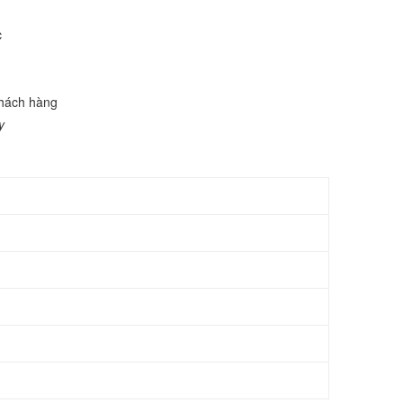
c
 khách hàng
y