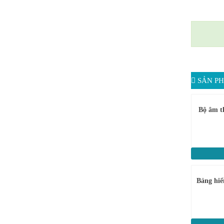
SẢN PH
Bộ âm t
Bảng hiể