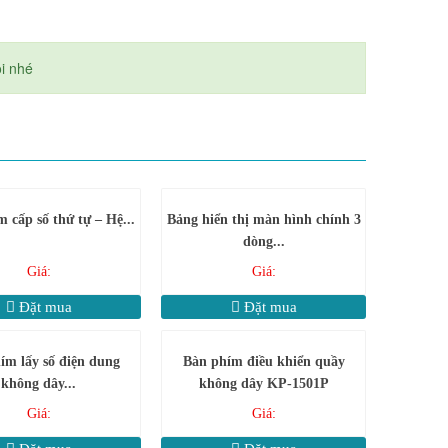
ôi nhé
cấp số thứ tự – Hệ...
Bảng hiển thị màn hình chính 3
dòng...
Giá:
Giá:
Đặt mua
Đặt mua
ím lấy số điện dung
Bàn phím điều khiển quầy
không dây...
không dây KP-1501P
Giá:
Giá: