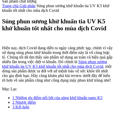
Sản phẩm chất lượng
Trang chủ
Giải pháp
Súng phun sương khử khuẩn tia UV K5 khử
khuẩn tốt nhất cho mùa dịch Covid
Súng phun sương khử khuẩn tia UV K5
khử khuẩn tốt nhất cho mùa dịch Covid
Hiện nay, dịch Covid đang diễn ra ngày càng phức tạp, chính vì vậy
sử dụng súng phun khử khuẩn trong thời điểm này là vô cùng hợp
lý. Chúng tôi đã tìm thấy sản phẩm sử dụng an toàn và hiệu quả gấp
nhiều lần trong việc diệt vi khuẩn. Đó chính là
Súng phun sương
khử khuẩn tia UV K5 khử khuẩn tốt nhất cho mùa dịch Covid
, một
dòng sản phẩm được ra đời với sứ mệnh bảo vệ sức khỏe tốt nhất
cho gia đình bạn. Hãy cùng khám phá bài review dưới đây để hiểu
rõ hơn về sản phẩm cũng như công dụng máy phun khử trùng nhé!
Mục Lục
1
Những ưu điểm nổi bật của súng khử khuẩn nano K5
2
Nhược điểm
3
Kết luận