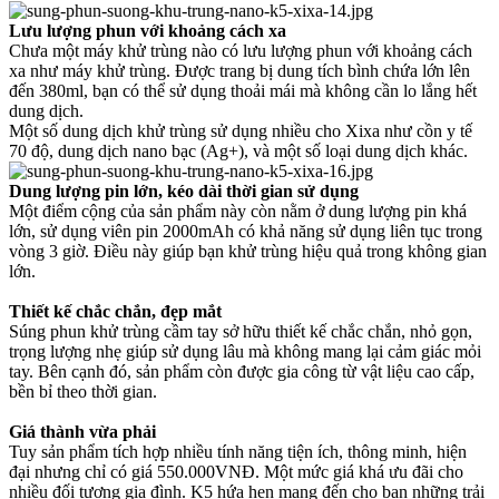
Lưu lượng phun với khoảng cách xa
Chưa một máy khử trùng nào có lưu lượng phun với khoảng cách
xa như máy khử trùng. Được trang bị dung tích bình chứa lớn lên
đến 380ml, bạn có thể sử dụng thoải mái mà không cần lo lắng hết
dung dịch.
Một số dung dịch khử trùng sử dụng nhiều cho Xixa như cồn y tế
70 độ, dung dịch nano bạc (Ag+), và một số loại dung dịch khác.
Dung lượng pin lớn, kéo dài thời gian sử dụng
Một điểm cộng của sản phẩm này còn nằm ở dung lượng pin khá
lớn, sử dụng viên pin 2000mAh có khả năng sử dụng liên tục trong
vòng 3 giờ. Điều này giúp bạn khử trùng hiệu quả trong không gian
lớn.
Thiết kế chắc chắn, đẹp mắt
Súng phun khử trùng cầm tay sở hữu thiết kế chắc chắn, nhỏ gọn,
trọng lượng nhẹ giúp sử dụng lâu mà không mang lại cảm giác mỏi
tay. Bên cạnh đó, sản phẩm còn được gia công từ vật liệu cao cấp,
bền bỉ theo thời gian.
Giá thành vừa phải
Tuy sản phẩm tích hợp nhiều tính năng tiện ích, thông minh, hiện
đại nhưng chỉ có giá 550.000VNĐ. Một mức giá khá ưu đãi cho
nhiều đối tượng gia đình. K5 hứa hẹn mang đến cho bạn những trải