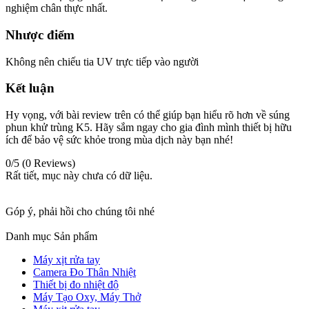
nghiệm chân thực nhất.
Nhược điểm
Không nên chiếu tia UV trực tiếp vào người
Kết luận
Hy vọng, với bài review trên có thể giúp bạn hiểu rõ hơn về súng
phun khử trùng K5. Hãy sắm ngay cho gia đình mình thiết bị hữu
ích để bảo vệ sức khỏe trong mùa dịch này bạn nhé!
0/5
(0 Reviews)
Rất tiết, mục này chưa có dữ liệu.
Góp ý, phải hồi cho chúng tôi nhé
Danh mục Sản phẩm
Máy xịt rửa tay
Camera Đo Thân Nhiệt
Thiết bị đo nhiệt độ
Máy Tạo Oxy, Máy Thở