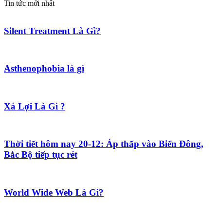
Tin tức mới nhất
Silent Treatment Là Gì?
Asthenophobia là gì
Xá Lợi Là Gì ?
Thời tiết hôm nay 20-12: Áp thấp vào Biển Đông,
Bắc Bộ tiếp tục rét
World Wide Web Là Gì?