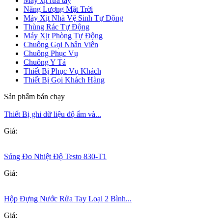
Máy xịt rửa tay
Năng Lượng Mặt Trời
Máy Xịt Nhà Vệ Sinh Tự Động
Thùng Rác Tự Động
Máy Xịt Phòng Tự Động
Chuông Gọi Nhân Viên
Chuông Phục Vụ
Chuông Y Tá
Thiết Bị Phục Vụ Khách
Thiết Bị Gọi Khách Hàng
Sản phẩm bán chạy
Thiết Bị ghi dữ liệu độ ẩm và...
Giá:
Súng Đo Nhiệt Độ Testo 830-T1
Giá:
Hộp Đựng Nước Rửa Tay Loại 2 Bình...
Giá: