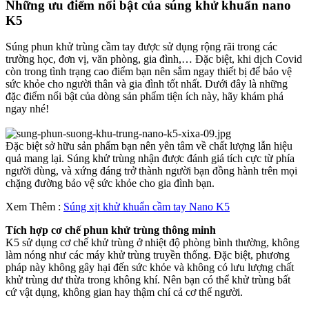
Những ưu điểm nổi bật của súng khử khuẩn nano
K5
Súng phun khử trùng cầm tay được sử dụng rộng rãi trong các
trường học, đơn vị, văn phòng, gia đình,… Đặc biệt, khi dịch Covid
còn trong tình trạng cao điểm bạn nên sắm ngay thiết bị để bảo vệ
sức khỏe cho người thân và gia đình tốt nhất. Dưới đây là những
đặc điểm nổi bật của dòng sản phẩm tiện ích này, hãy khám phá
ngay nhé!
Đặc biệt sở hữu sản phẩm bạn nên yên tâm về chất lượng lẫn hiệu
quả mang lại. Súng khử trùng nhận được đánh giá tích cực từ phía
người dùng, và xứng đáng trở thành người bạn đồng hành trên mọi
chặng đường bảo vệ sức khỏe cho gia đình bạn.
Xem Thêm :
Súng xịt khử khuẩn cầm tay Nano K5
Tích hợp cơ chế phun khử trùng thông minh
K5 sử dụng cơ chế khử trùng ở nhiệt độ phòng bình thường, không
làm nóng như các máy khử trùng truyền thống. Đặc biệt, phương
pháp này không gây hại đến sức khỏe và không có lưu lượng chất
khử trùng dư thừa trong không khí. Nên bạn có thể khử trùng bất
cứ vật dụng, không gian hay thậm chí cả cơ thể người.