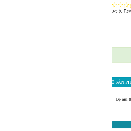
0/5
(0 Rev
SẢN PH
Bộ âm t