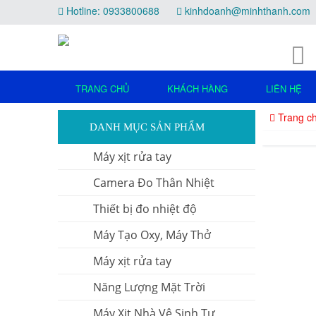
Hotline: 0933800688
kinhdoanh@minhthanh.com
TRANG CHỦ
KHÁCH HÀNG
LIÊN HỆ
Trang c
DANH MỤC SẢN PHẨM
Máy xịt rửa tay
Camera Đo Thân Nhiệt
Thiết bị đo nhiệt độ
Máy Tạo Oxy, Máy Thở
Máy xịt rửa tay
Năng Lượng Mặt Trời
Máy Xịt Nhà Vệ Sinh Tự