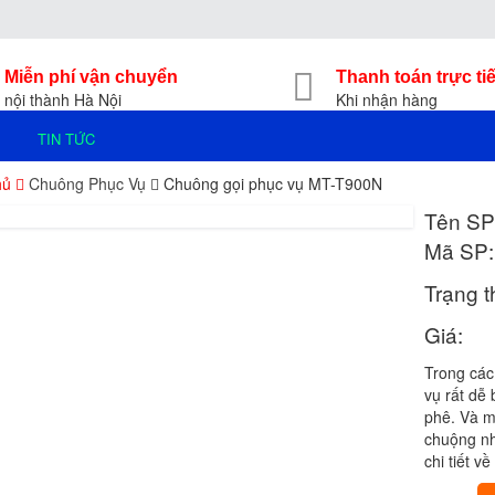
Miễn phí vận chuyển
Thanh toán trực ti
nội thành Hà Nội
Khi nhận hàng
TIN TỨC
hủ
Chuông Phục Vụ
Chuông gọi phục vụ MT-T900N
Tên SP
Mã SP:
Trạng t
Giá:
Trong các
vụ rất dễ
phê. Và m
chuộng nh
chi tiết v