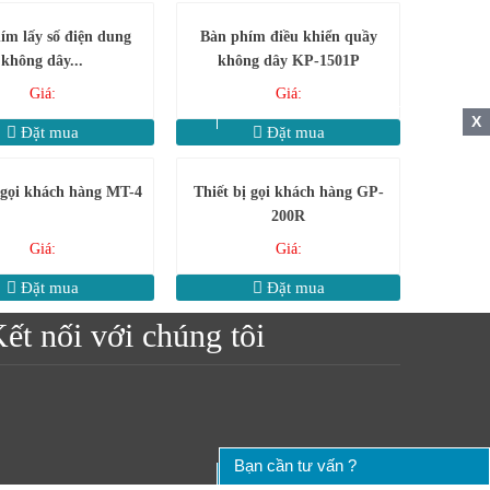
ím lấy số điện dung
Bàn phím điều khiển quầy
không dây...
không dây KP-1501P
Giá:
Giá:
X
Đặt mua
Đặt mua
 gọi khách hàng MT-4
Thiết bị gọi khách hàng GP-
200R
Giá:
Giá:
Đặt mua
Đặt mua
ết nối với chúng tôi
Bạn cần tư vấn ?