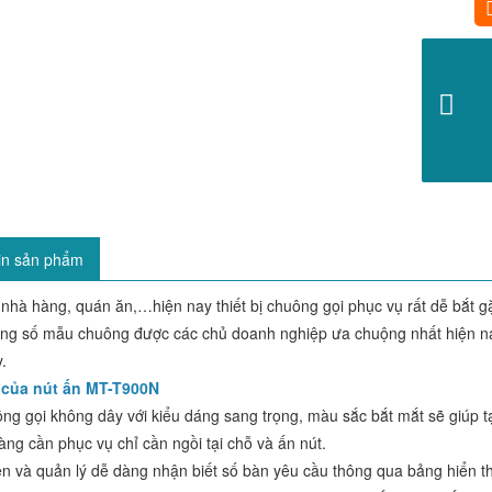
GỌ
Hot
(Từ 
in sản phẩm
nhà hàng, quán ăn,…hiện nay thiết bị chuông gọi phục vụ rất dễ bắt g
ong số mẫu chuông được các chủ doanh nghiệp ưa chuộng nhất hiện nay 
y.
 của nút ấn MT-T900N
ng gọi không dây với kiểu dáng sang trọng, màu sắc bắt mắt sẽ giúp tạo
ng cần phục vụ chỉ cần ngồi tại chỗ và ấn nút.
n và quản lý dễ dàng nhận biết số bàn yêu cầu thông qua bảng hiển th