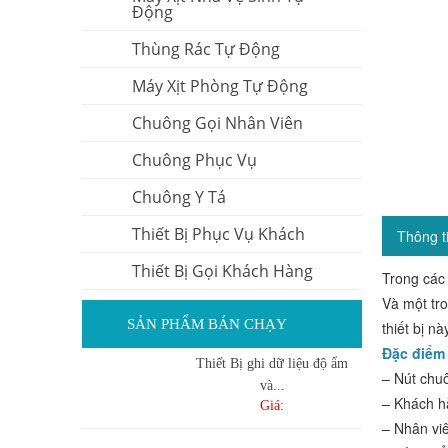
Động
Thùng Rác Tự Động
Máy Xịt Phòng Tự Động
Chuông Gọi Nhân Viên
Chuông Phục Vụ
Chuông Y Tá
Thiết Bị Phục Vụ Khách
Thông t
Thiết Bị Gọi Khách Hàng
Trong các 
Và một tr
SẢN PHẨM BÁN CHẠY
thiết bị nà
Đặc điểm
Thiết Bị ghi dữ liệu độ ẩm
– Nút chuô
và...
– Khách hà
Giá:
– Nhân viê