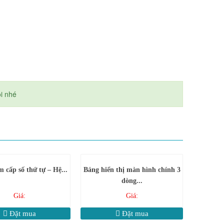
ôi nhé
cấp số thứ tự – Hệ...
Bảng hiển thị màn hình chính 3
dòng...
Giá:
Giá:
Đặt mua
Đặt mua