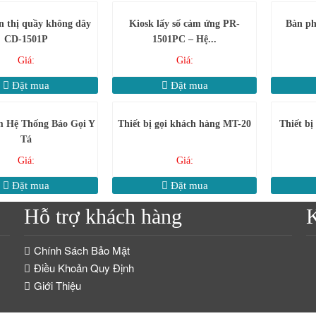
n thị quầy không dây
Kiosk lấy số cảm ứng PR-
Bàn ph
CD-1501P
1501PC – Hệ...
Giá:
Giá:
Đặt mua
Đặt mua
 Hệ Thống Báo Gọi Y
Thiết bị gọi khách hàng MT-20
Thiết bị
Tá
Giá:
Giá:
Đặt mua
Đặt mua
Hỗ trợ khách hàng
K
Chính Sách Bảo Mật
Điều Khoản Quy Định
Giới Thiệu