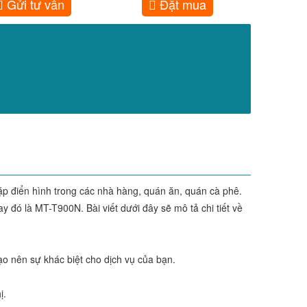
Gửi tư vấn
Đặt mua
I NGAY ĐỂ ĐẶT HÀNG
line: 0933800688----Zalo: 0982555732
8h00 đến 17hh00 hàng ngày)
ặp điển hình trong các nhà hàng, quán ăn, quán cà phê.
đó là MT-T900N. Bài viết dưới đây sẽ mô tả chi tiết về
 nên sự khác biệt cho dịch vụ của bạn.
ị.