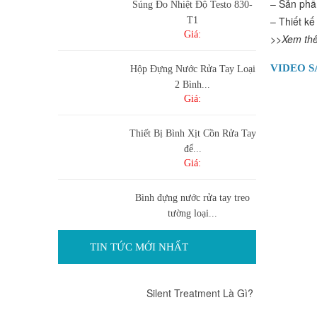
– Sản phẩ
Súng Đo Nhiệt Độ Testo 830-
– Thiết kê
T1
Giá:
>>Xem thê
VIDEO 
Hộp Đựng Nước Rửa Tay Loại
2 Bình...
Giá:
Thiết Bị Bình Xịt Cồn Rửa Tay
để...
Giá:
Bình đựng nước rửa tay treo
tường loại...
Giá:
TIN TỨC MỚI NHẤT
Bình đựng nước rửa tay cảm
ứng tự...
Silent Treatment Là Gì?
Giá: