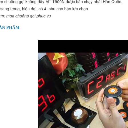
m chuông gọi không dây MT-T900N được bán chạy nhất Hàn Quốc.
́ sang trọng, hiện đại, có 4 màu cho bạn lựa chọn.
m: mua chuông gọi phục vụ
SẢN PHẨM