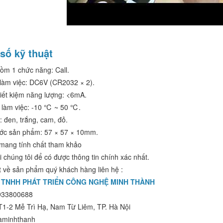
số kỹ thuật
gồm 1 chức năng: Call.
 làm việc: DC6V (CR2032 × 2).
tiết kiệm năng lượng: <6mA.
ộ làm việc: -10 ℃ ~ 50 ℃.
 đen, trắng, cam, đỏ.
ước sản phẩm: 57 × 57 × 10mm.
 mang tính chất tham khảo
i chúng tôi để có được thông tin chính xác nhất.
ết về sản phẩm quý khách hàng liên hệ :
 TNHH PHÁT TRIỂN CÔNG NGHỆ MINH THÀNH
0933800688
CT1-2 Mễ Trì Hạ, Nam Từ Liêm, TP. Hà Nội
iaminhthanh