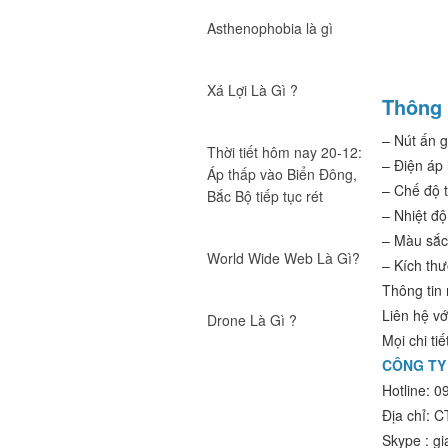
Máy Xịt Cồn Rửa Tay
Asthenophobia là gì
Giá:
Xá Lợi Là Gì ?
Thông 
Máy xịt nước rửa tay tự động
HT
– Nút ấn 
Giá:
Thời tiết hôm nay 20-12:
– Điện áp
Áp thấp vào Biển Đông,
– Chế độ 
Bắc Bộ tiếp tục rét
– Nhiệt đ
– Màu sắc:
World Wide Web Là Gì?
– Kích th
Thông tin
Liên hệ vớ
Drone Là Gì ?
Mọi chi ti
CÔNG TY
Hotline: 
Địa chỉ: 
Skype : g