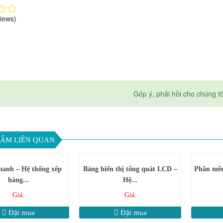
iews)
Góp ý, phải hồi cho chúng t
ẨM LIÊN QUAN
hanh – Hệ thống xếp
Bảng hiển thị tổng quát LCD –
Phần mềm 
hàng...
Hệ...
Giá:
Giá:
Đặt mua
Đặt mua