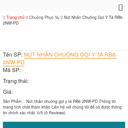
Trang chủ
Chuông Phục Vụ
Nút Nhấn Chuông Gọi Y Tá RB6-
2NW-PD
Tên SP:
NÚT NHẤN CHUÔNG GỌI Y TÁ RB6-
2NW-PD
Mã SP:
Trạng thái:
Giá:
Sản Phẩm : Nút nhấn chuông gọi y tá RB6-2NW-PD Thông tin
mang tính chất tham khảo Liên hệ với chúng tôi để có được thông
tin chính xác nhất. 0/5 (0 Reviews)
GỌI NGAY ĐỂ ĐẶT HÀNG