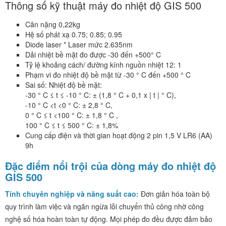
Thông số kỹ thuật máy đo nhiệt độ GIS 500
Cân nặng 0,22kg
Hệ số phát xạ 0.75; 0.85; 0.95
Diode laser * Laser mức 2.635nm
Dải nhiệt bề mặt đo được -30 đến +500° C
Tỷ lệ khoảng cách/ đường kính nguồn nhiệt 12: 1
Phạm vi đo nhiệt độ bề mặt từ -30 ° C đến +500 ° C
Sai số: Nhiệt độ bề mặt:
-30 ° C ≤ t ≤ -10 ° C: ± (1,8 ° C + 0,1 x | t | ° C),
-10 ° C <t <0 ° C: ± 2,8 ° C,
0 ° C ≤ t <100 ° C: ± 1,8 ° C ,
100 ° C ≤ t ≤ 500 ° C: ± 1,8%
Cung cấp điện và thời gian hoạt động 2 pin 1,5 V LR6 (AA)
9h
Đặc điểm nổi trội của dòng máy đo nhiệt độ
GIS 500
Tính chuyên nghiệp và năng suất cao:
Đơn giản hóa toàn bộ
quy trình làm việc và ngăn ngừa lỗi chuyển thủ công nhờ công
nghệ số hóa hoàn toàn tự động. Mọi phép đo đều được đảm bảo