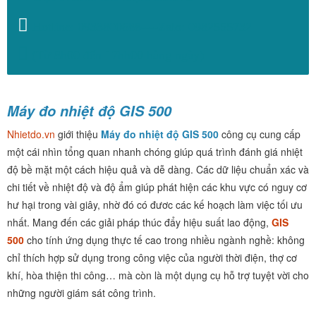
Hotline: 0933800688----Zalo: 0982555732
(Từ 8h00 đến 17hh00 hàng ngày)
Máy đo nhiệt độ GIS 500
Nhietdo.vn
giới thiệu
Máy đo nhiệt độ GIS 500
công cụ cung cấp
một cái nhìn tổng quan nhanh chóng giúp quá trình đánh giá nhiệt
độ bề mặt một cách hiệu quả và dễ dàng. Các dữ liệu chuẩn xác và
chi tiết về nhiệt độ và độ ẩm giúp phát hiện các khu vực có nguy cơ
hư hại trong vài giây, nhờ đó có đươc các kế hoạch làm việc tối ưu
nhất. Mang đến các giải pháp thúc đẩy hiệu suất lao động,
GIS
500
cho tính ứng dụng thực tế cao trong nhiều ngành nghề: không
chỉ thích hợp sử dụng trong công việc của người thời điện, thợ cơ
khí, hòa thiện thi công… mà còn là một dụng cụ hỗ trợ tuyệt vời cho
những người giám sát công trình.