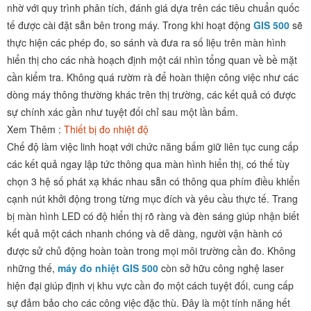
nhờ với quy trình phân tích, đánh giá dựa trên các tiêu chuẩn quốc
tế được cài đặt sẵn bên trong máy. Trong khi hoạt động
GIS 500
sẽ
thực hiện các phép đo, so sánh và đưa ra số liệu trên màn hình
hiển thị cho các nhà hoạch định một cái nhìn tổng quan về bề mặt
cần kiểm tra. Không quá rườm rà để hoàn thiện công việc như các
dòng máy thông thường khác trên thị trường, các kết quả có được
sự chính xác gần như tuyệt đối chỉ sau một lần bấm.
Xem Thêm :
Thiết bị đo nhiệt độ
Chế độ làm việc linh hoạt với chức năng bấm giữ liên tục cung cấp
các kết quả ngay lập tức thông qua màn hình hiển thị, có thế tùy
chọn 3 hệ số phát xạ khác nhau sẵn có thông qua phím điều khiển
cạnh nút khởi động trong từng mục đích và yêu cầu thực tế. Trang
bị màn hình LED có độ hiển thị rõ ràng và đèn sáng giúp nhận biết
kết quả một cách nhanh chóng và dễ dàng, người vận hành có
được sử chủ động hoàn toàn trong mọi môi trường cần đo. Không
những thế,
máy đo nhiệt GIS 500
còn sở hữu công nghệ laser
hiện đại giúp định vị khu vực cần đo một cách tuyệt đối, cung cấp
sự đảm bảo cho các công việc đặc thù. Đây là một tính năng hết