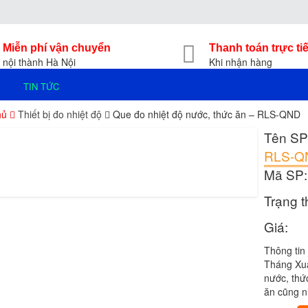
Miễn phí vận chuyển
Thanh toán trực ti
nội thành Hà Nội
Khi nhận hàng
TIN TỨC
hủ
Thiết bị đo nhiệt độ
Que đo nhiệt độ nước, thức ăn – RLS-QND
Tên SP
RLS-Q
Mã SP:
Trạng t
Giá:
Thông tin
Tháng Xuấ
nước, thức
ăn cũng n