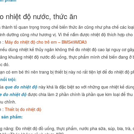
o nhiệt độ nước, thức ăn
à thành tố quan trọng trong chế biến thức ăn cũng như pha chế các lo
inh dưỡng cũng như hương vị. Vì thế nắm được nhiệt độ thích hợp cho t
 :
Máy đo nhiệt độ cho trẻ em – BMS49MDA3
 nếu dùng nhiệt kế thủy ngân không thể đo nhiệt độ cao lại nguy cơ g
âng khuâng nhiệt độ nước đồ uống, thực phẩm mình chế biến đang ở 
ệc đó.
n có em bé thì nên trang bị thiết bị này nó rất tiện lợi để đo nhiệt đ
nổi trội:
của
que đo nhiệt độ
này khá là đặc biệt so với những que nhiệt kế dùng
e đo nhiệt độ
được chia làm 2 phần chính là phần que kim loại để thu
ều chỉnh.
 :
Thiết bị đo nhiệt độ
 sản phẩm:
g năng: Đo nhiệt độ đồ uống, thực phẩm, nước pha sữa, súp, bia, trà, 