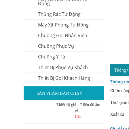
Động
Thùng Rác Tự Động
Máy Xịt Phòng Tự Động
Chuông Gọi Nhân Viên
Chuông Phục Vụ
Chuông Y Tá
Thiết Bị Phục Vụ Khách
Thông t
Thiết Bị Gọi Khách Hàng
Thông ti
Chức năn
SẢN PHẨM BÁN CHẠY
Thời gian
Thiết Bị ghi dữ liệu độ ẩm
và...
Xuất xứ
Giá:
Chi tiết 