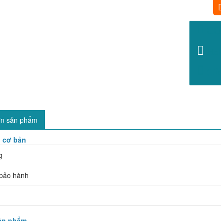
GỌ
Hot
(Từ 
in sản phẩm
n cơ bản
g
 bảo hành
sản phẩm