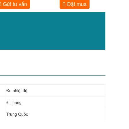
Gửi tư vấn
Đặt mua
I NGAY ĐỂ ĐẶT HÀNG
line: 0933800688----Zalo: 0982555732
8h00 đến 17hh00 hàng ngày)
Đo nhiệt độ
6 Tháng
Trung Quốc