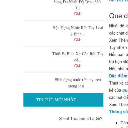
Súng Đo Nhiệt Độ Testo 830-
T1
Que đ
Giá:
Nhiệt độ l
Hộp Đựng Nước Rửa Tay Loại
các chất d
2 Bình...
Xem Thêm
Giá:
Tuy nhiên
Nếu bạn b
Thiết Bị Bình Xịt Cồn Rửa Tay
để...
trợ bạn vi
Giá:
Nếu nhà bạ
Đặc điểm 
Bình đựng nước rửa tay treo
Thiết kế 
tường loại...
kế của
qu
Giá:
các nút đi
TIN TỨC MỚI NHẤT
Xem Thêm
Bình đựng nước rửa tay cảm
Thông số
ứng tự...
Silent Treatment Là Gì?
Giá:
Côn