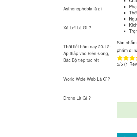
Chấ
Máy Xịt Cồn Rửa Tay
Phạ
Asthenophobia là gì
Thờ
Giá:
Ngu
Kíc
Xá Lợi Là Gì ?
Trọ
Máy xịt nước rửa tay tự động
HT
Sản phẩm 
Giá:
Thời tiết hôm nay 20-12:
phẩm đi n
Áp thấp vào Biển Đông,
Bắc Bộ tiếp tục rét
5/5
(1 Rev
World Wide Web Là Gì?
Drone Là Gì ?