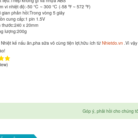
t liệu:Thép không gỉ và nhựa ABS
m vi nhiệt độ:-50 ℃ ~ 300 ℃ (-58 ℉ ~ 572 ℉)
i gian phản hồi:Trong vòng 5 giây
ồn cung cấp:1 pin 1.5V
h thước:240 x 20mm
ng lượng:200g
Nhiệt kế nấu ăn,pha sữa vô cùng tiện lợi,hữu ích từ
Nhietdo.vn
.Vì vậ
ào!
iew)
Góp ý, phải hồi cho chúng t