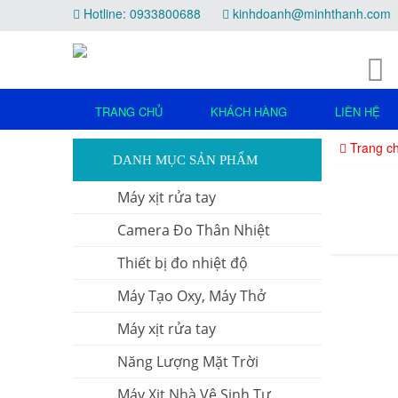
Hotline: 0933800688
kinhdoanh@minhthanh.com
TRANG CHỦ
KHÁCH HÀNG
LIÊN HỆ
Trang c
DANH MỤC SẢN PHẨM
Máy xịt rửa tay
Camera Đo Thân Nhiệt
Thiết bị đo nhiệt độ
Máy Tạo Oxy, Máy Thở
Máy xịt rửa tay
Năng Lượng Mặt Trời
Máy Xịt Nhà Vệ Sinh Tự