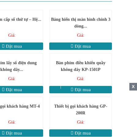
cấp số thứ tự – Hệ...
Bảng hiển thị màn hình chính 3
dòng...
Giá:
Giá:
Đặt mua
Đặt mua
ím lấy số điện dung
Bàn phím điều khiển quầy
không dây...
không dây KP-1501P
Giá:
Giá:
X
Đặt mua
Đặt mua
 gọi khách hàng MT-4
Thiết bị gọi khách hàng GP-
200R
Giá:
Giá:
Đặt mua
Đặt mua