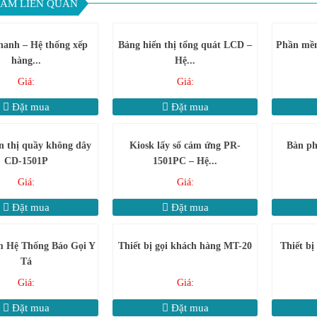
ẨM LIÊN QUAN
hanh – Hệ thống xếp
Bảng hiển thị tổng quát LCD –
Phần mềm 
hàng...
Hệ...
Giá:
Giá:
Đặt mua
Đặt mua
n thị quầy không dây
Kiosk lấy số cảm ứng PR-
Bàn ph
CD-1501P
1501PC – Hệ...
Giá:
Giá:
Đặt mua
Đặt mua
 Hệ Thống Báo Gọi Y
Thiết bị gọi khách hàng MT-20
Thiết bị
Tá
Giá:
Giá:
Đặt mua
Đặt mua